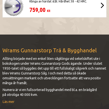
Klinga av härdat stål. Hårdhet 38 - 42 HRC.
759,00
KR
Wrams Gunnarstorp Trä & Bygghandel
Allting började med en enkel liten sågklinga vid sekelskiftet ute i
bokskogen under Wrams Gunnarstorp Gods ägande. Under slutet
1950-talet så byggdes det upp till ett fullskaligt sågverk och namnet
blev Wrams Gunnarstorp Såg. I och med detta så ökade
omsättningen markant och utvecklingen fortsatte att vara positiv
många år framåt.
Numera är vi en fullsorterad bygghandel med bl.a. en brädgård
på otroliga 40 000 kvm.
Läs mer