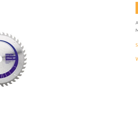
A
M
S
W