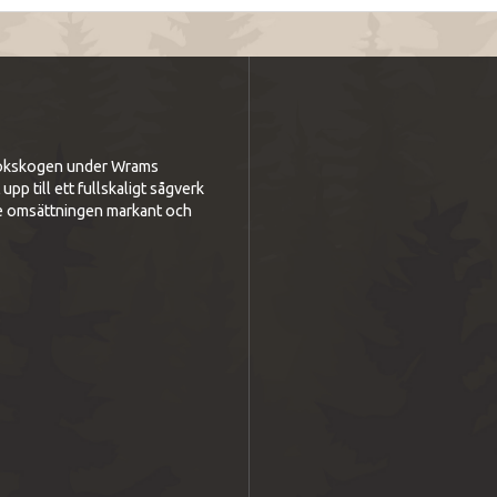
i bokskogen under Wrams
p till ett fullskaligt sågverk
e omsättningen markant och