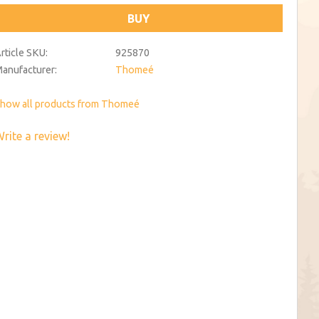
BUY
rticle SKU
925870
anufacturer
Thomeé
how all products from Thomeé
rite a review!