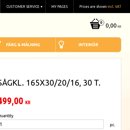
CUSTOMER SERVICE
MY PAGES
Prices are shown
incl. VAT
0,00
KR
FÄRG & MÅLNING
INTERIÖR
SÅGKL. 165X30/20/16, 30 T.
499,00
KR
uantity
pc.