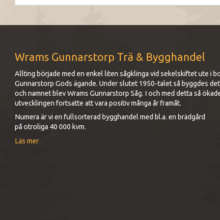
Wrams Gunnarstorp Trä & Bygghandel
Allting började med en enkel liten sågklinga vid sekelskiftet ute 
Gunnarstorp Gods ägande. Under slutet 1950-talet så byggdes det up
och namnet blev Wrams Gunnarstorp Såg. I och med detta så ökad
utvecklingen fortsatte att vara positiv många år framåt.
Numera är vi en fullsorterad bygghandel med bl.a. en brädgård
på otroliga 40 000 kvm.
Läs mer