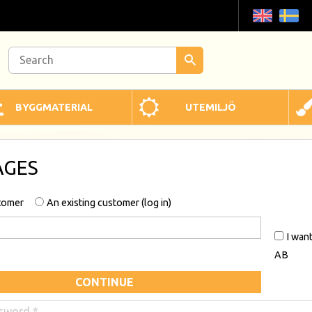
BYGGMATERIAL
UTEMILJÖ
AGES
tomer
An existing customer
log in
I wan
AB
CONTINUE