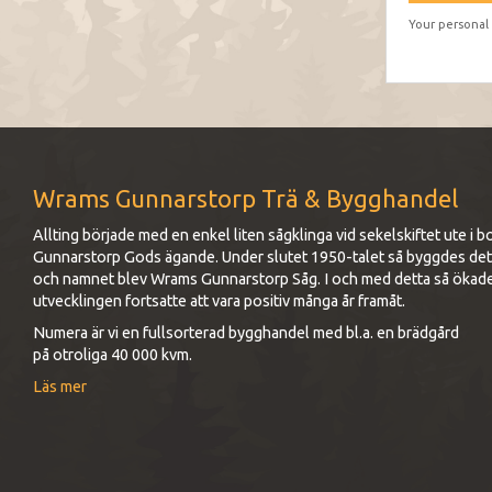
Your personal
Wrams Gunnarstorp Trä & Bygghandel
Allting började med en enkel liten sågklinga vid sekelskiftet ute 
Gunnarstorp Gods ägande. Under slutet 1950-talet så byggdes det up
och namnet blev Wrams Gunnarstorp Såg. I och med detta så ökad
utvecklingen fortsatte att vara positiv många år framåt.
Numera är vi en fullsorterad bygghandel med bl.a. en brädgård
på otroliga 40 000 kvm.
Läs mer