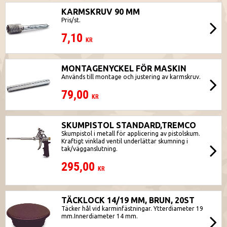
KARMSKRUV 90 MM
Pris/st.
7,10
KR
MONTAGENYCKEL FÖR MASKIN
Används till montage och justering av karmskruv.
79,00
KR
SKUMPISTOL STANDARD,TREMCO
Skumpistol i metall för applicering av pistolskum.
Kraftigt vinklad ventil underlättar skumning i
tak/vägganslutning.
295,00
KR
TÄCKLOCK 14/19 MM, BRUN, 20ST
Täcker hål vid karminfästningar. Ytterdiameter 19
mm.Innerdiameter 14 mm.