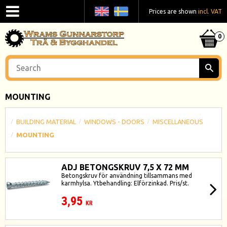
Prices are shown
incl. VAT
MOUNTING
BUILDING MATERIAL
WINDOWS - DOORS
MISCELLANEOUS
MOUNTING
ADJ BETONGSKRUV 7,5 X 72 MM
Betongskruv för användning tillsammans med
karmhylsa. Ytbehandling: Elförzinkad.​ Pris/st.
3,95
KR