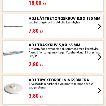
18,00
KR
ADJ LÄTTBETONGSKRUV 8,0 X 120 MM
Lättbetongskruv för Adjufix karmhylsa.
7,80
KR
ADJ TRÄSKRUV 5,8 X 65 MM
Träskruv för användning tillsammans med karmhylsa.
Avsedd för tunga montage. Ytbehandling: Elförzinkad.
Pris/st
2,80
KR
ADJ TRYCKFÖRDELNINGSBRICKA
Tryckfördelningsbricka vid montage mot porösa
väggmaterial.
3,80
KR