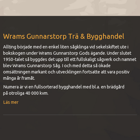
Wrams Gunnarstorp Trä & Bygghandel
Allting började med en enkel liten sågklinga vid sekelskiftet ute i
bokskogen under Wrams Gunnarstorp Gods ägande. Under slutet
1950-talet så byggdes det upp till ett fullskaligt sågverk och namnet
blev Wrams Gunnarstorp Såg. I och med detta så ökade
omsättningen markant och utvecklingen fortsatte att vara positiv
många år framåt.
Numera är vi en fullsorterad bygghandel med bl.a. en brädgård
på otroliga 40 000 kvm.
Läs mer