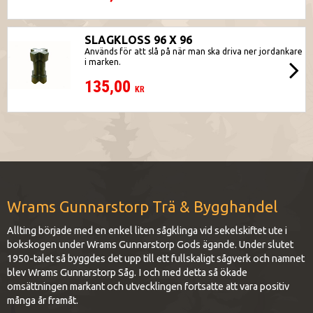
SLAGKLOSS 96 X 96
Används för att slå på när man ska driva ner jordankare
i marken.
135,00
KR
Wrams Gunnarstorp Trä & Bygghandel
Allting började med en enkel liten sågklinga vid sekelskiftet ute i
bokskogen under Wrams Gunnarstorp Gods ägande. Under slutet
1950-talet så byggdes det upp till ett fullskaligt sågverk och namnet
blev Wrams Gunnarstorp Såg. I och med detta så ökade
omsättningen markant och utvecklingen fortsatte att vara positiv
många år framåt.