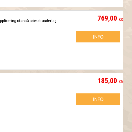
769,00
KR
applicering utanpå primat underlag
INFO
185,00
KR
INFO