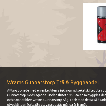
Wrams Gunnarstorp Trä & Bygghandel
Allting började med en enkel liten sågklinga vid sekelskiftet ute 
Gunnarstorp Gods ägande. Under slutet 1950-talet så byggdes det up
och namnet blev Wrams Gunnarstorp Såg. I och med detta så ökad
utvecklingen fortsatte att vara positiv många år framåt.