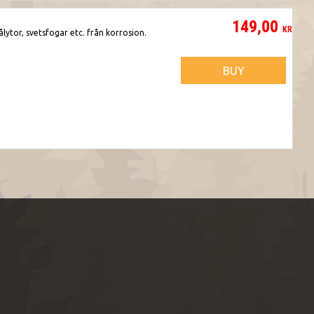
149,00
KR
lytor, svetsfogar etc. från korrosion.
BUY