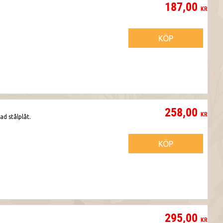
187,00
KR
KÖP
258,00
KR
ad stålplåt.
KÖP
295,00
KR