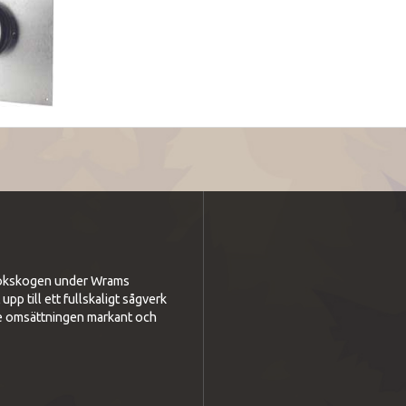
i bokskogen under Wrams
p till ett fullskaligt sågverk
e omsättningen markant och