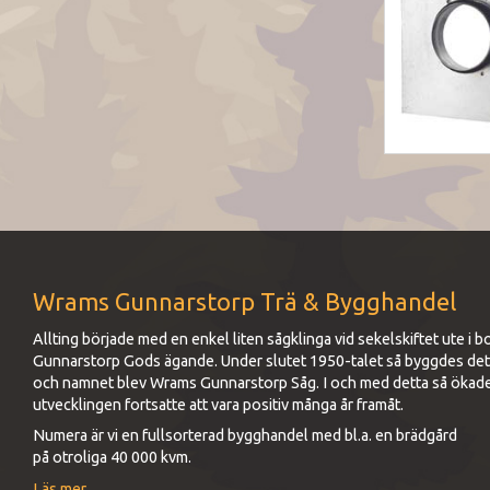
Wrams Gunnarstorp Trä & Bygghandel
Allting började med en enkel liten sågklinga vid sekelskiftet ute 
Gunnarstorp Gods ägande. Under slutet 1950-talet så byggdes det up
och namnet blev Wrams Gunnarstorp Såg. I och med detta så ökad
utvecklingen fortsatte att vara positiv många år framåt.
Numera är vi en fullsorterad bygghandel med bl.a. en brädgård
på otroliga 40 000 kvm.
Läs mer