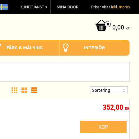
KUNDTJÄNST
MINA SIDOR
Priser visas
inkl. moms
0,00
KR
FÄRG & MÅLNING
INTERIÖR
352,00
KR
KÖP