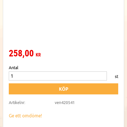
258,00
KR
Antal
st
KÖP
Artikelnr
ven420541
Ge ett omdöme!