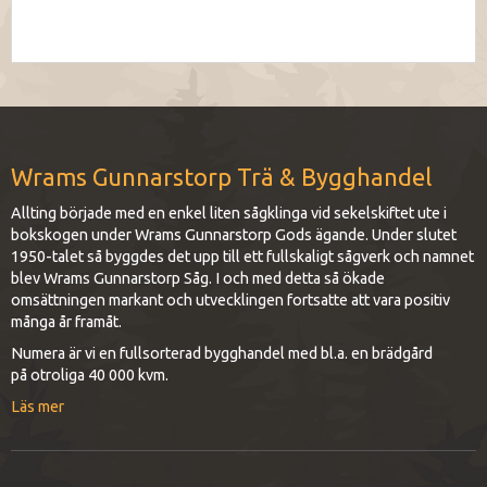
Wrams Gunnarstorp Trä & Bygghandel
Allting började med en enkel liten sågklinga vid sekelskiftet ute i
bokskogen under Wrams Gunnarstorp Gods ägande. Under slutet
1950-talet så byggdes det upp till ett fullskaligt sågverk och namnet
blev Wrams Gunnarstorp Såg. I och med detta så ökade
omsättningen markant och utvecklingen fortsatte att vara positiv
många år framåt.
Numera är vi en fullsorterad bygghandel med bl.a. en brädgård
på otroliga 40 000 kvm.
Läs mer