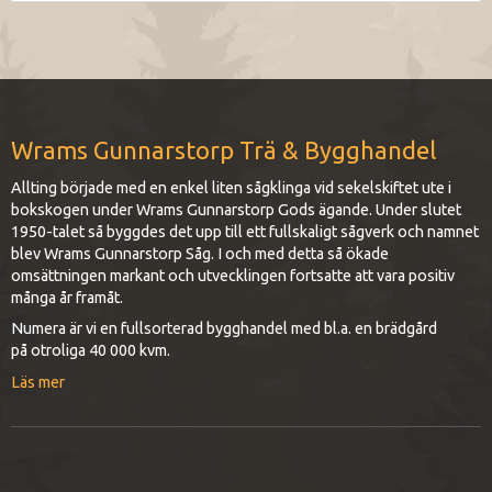
Wrams Gunnarstorp Trä & Bygghandel
Allting började med en enkel liten sågklinga vid sekelskiftet ute i
bokskogen under Wrams Gunnarstorp Gods ägande. Under slutet
1950-talet så byggdes det upp till ett fullskaligt sågverk och namnet
blev Wrams Gunnarstorp Såg. I och med detta så ökade
omsättningen markant och utvecklingen fortsatte att vara positiv
många år framåt.
Numera är vi en fullsorterad bygghandel med bl.a. en brädgård
på otroliga 40 000 kvm.
Läs mer