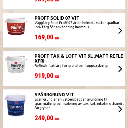
KR
PROFF SOLID 07 VIT
Väggfärg Solid Proff 07 är en helmatt vattenspädbar
PVA-färg för användning inomhus.
169,00
KR
PROFF TAK & LOFT VIT 9L .MATT REFLE
XFRI
Reflexfri takfärg för grund och toppstrykning.
919,00
KR
SPÄRRGRUND VIT
Spärrgrund är en vattenspädbar grundning til
spärrmålning och isolering av t.ex. sot, nikotin ochandra
färgtyper.
249,00
KR