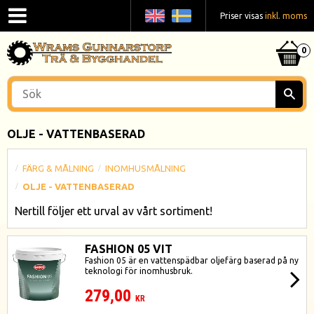
Priser visas
inkl. moms
OLJE - VATTENBASERAD
FÄRG & MÅLNING
INOMHUSMÅLNING
OLJE - VATTENBASERAD
Nertill följer ett urval av vårt sortiment!
FASHION 05 VIT
Fashion 05 är en vattenspädbar oljefärg baserad på ny
teknologi för inomhusbruk.
279,00
KR