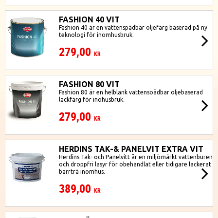
FASHION 40 VIT
Fashion 40 är en vattenspädbar oljefärg baserad på ny
teknologi för inomhusbruk.
279,00
KR
FASHION 80 VIT
Fashion 80 är en helblank vattensoädbar oljebaserad
lackfärg för inohusbruk.
279,00
KR
HERDINS TAK-& PANELVIT EXTRA VIT
Herdins Tak- och Panelvitt är en miljömärkt vattenburen
och droppfri lasyr för obehandlat eller tidigare lackerat
barrträ inomhus.
389,00
KR