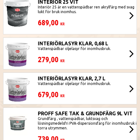
INTERIÖR 25 VIT
Interiör 25 är en vattenspädbar ren akrylfärg med svag
lukt för bruk inomhus.
689,00
KR
INTERIÖRLASYR KLAR, 0,68 L
Vattenspädbar oljelasyr för inomhusbruk.
279,00
KR
INTERIÖRLASYR KLAR, 2,7 L
Vattenspädbar oljelasyr för inomhusbruk.
679,00
KR
PROFF SAFE TAK & GRUNDFÄRG 9L VIT
Grundfärg , vattenspädbar, luktsvag och
lösningsmedelsfri PVA-dispersionsfärg för inomhusbruk i
torra utrymmen.
739,00