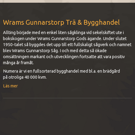
Wrams Gunnarstorp Trä & Bygghandel
Allting började med en enkel liten sågklinga vid sekelskiftet ute i
bokskogen under Wrams Gunnarstorp Gods ägande. Under slutet
1950-talet så byggdes det upp till ett fullskaligt sågverk och namnet
blev Wrams Gunnarstorp Såg. I och med detta så ökade
omsättningen markant och utvecklingen fortsatte att vara positiv
många år framåt.
Numera är vi en fullsorterad bygghandel med bl.a. en brädgård
på otroliga 40 000 kvm.
Läs mer