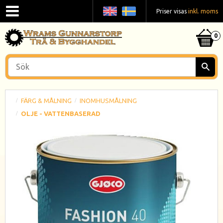
Priser visas
inkl. moms
FÄRG & MÅLNING
INOMHUSMÅLNING
OLJE - VATTENBASERAD