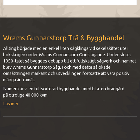
Wrams Gunnarstorp Trä & Bygghandel
Allting började med en enkel liten sågklinga vid sekelskiftet ute i
bokskogen under Wrams Gunnarstorp Gods ägande. Under slutet
1950-talet så byggdes det upp till ett fullskaligt sågverk och namnet
blev Wrams Gunnarstorp Såg. I och med detta så ökade
omsättningen markant och utvecklingen fortsatte att vara positiv
många år framåt.
Numera är vi en fullsorterad bygghandel med bl.a. en brädgård
på otroliga 40 000 kvm.
Läs mer