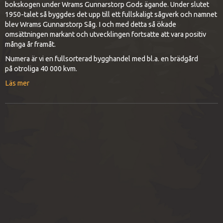
bokskogen under Wrams Gunnarstorp Gods ägande. Under slutet
1950-talet så byggdes det upp till ett fullskaligt sågverk och namnet
blev Wrams Gunnarstorp Såg. I och med detta så ökade
omsättningen markant och utvecklingen fortsatte att vara positiv
många år framåt.
Numera är vi en fullsorterad bygghandel med bl.a. en brädgård
på otroliga 40 000 kvm.
Läs mer