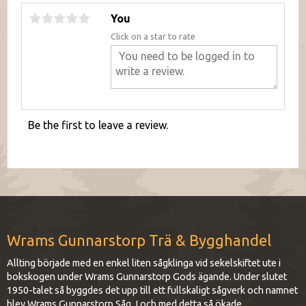
You
Click on a star to rate
Be the first to leave a review.
Wrams Gunnarstorp Trä & Bygghandel
Allting började med en enkel liten sågklinga vid sekelskiftet ute i
bokskogen under Wrams Gunnarstorp Gods ägande. Under slutet
1950-talet så byggdes det upp till ett fullskaligt sågverk och namnet
blev Wrams Gunnarstorp Såg. I och med detta så ökade