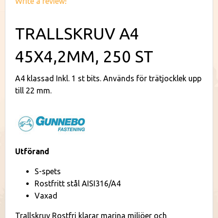
Write a review!
TRALLSKRUV A4
45X4,2MM, 250 ST
A4 klassad Inkl. 1 st bits. Används för trätjocklek upp
till 22 mm.
Utförand
S-spets
Rostfritt stål AISI316/A4
Vaxad
Trallskruv Rostfri klarar marina miljöer och