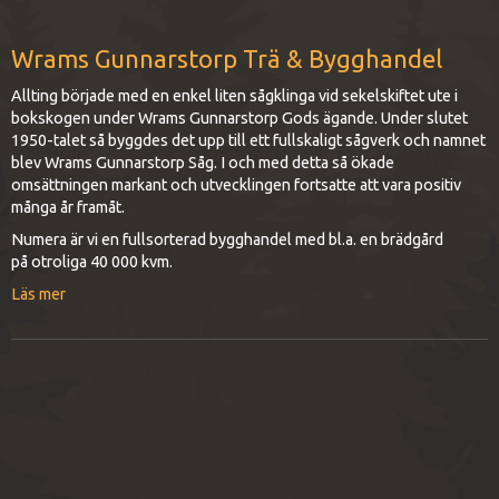
Wrams Gunnarstorp Trä & Bygghandel
Allting började med en enkel liten sågklinga vid sekelskiftet ute i
bokskogen under Wrams Gunnarstorp Gods ägande. Under slutet
1950-talet så byggdes det upp till ett fullskaligt sågverk och namnet
blev Wrams Gunnarstorp Såg. I och med detta så ökade
omsättningen markant och utvecklingen fortsatte att vara positiv
många år framåt.
Numera är vi en fullsorterad bygghandel med bl.a. en brädgård
på otroliga 40 000 kvm.
Läs mer