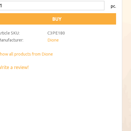
pc.
BUY
rticle SKU
C3PE180
anufacturer
Dione
how all products from Dione
rite a review!