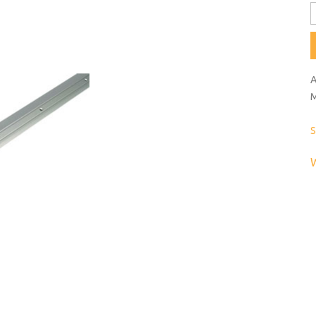
A
M
S
W