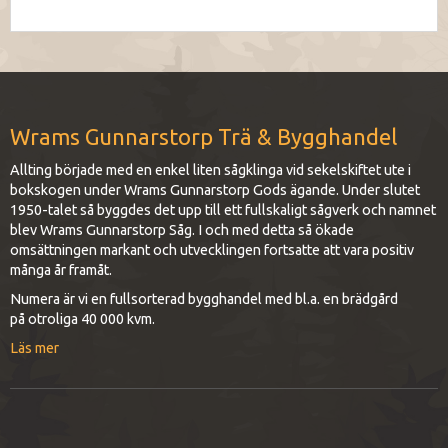
Wrams Gunnarstorp Trä & Bygghandel
Allting började med en enkel liten sågklinga vid sekelskiftet ute i
bokskogen under Wrams Gunnarstorp Gods ägande. Under slutet
1950-talet så byggdes det upp till ett fullskaligt sågverk och namnet
blev Wrams Gunnarstorp Såg. I och med detta så ökade
omsättningen markant och utvecklingen fortsatte att vara positiv
många år framåt.
Numera är vi en fullsorterad bygghandel med bl.a. en brädgård
på otroliga 40 000 kvm.
Läs mer