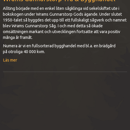
Allting började med en enkel liten sågklinga vid sekelskiftet ute i
bokskogen under Wrams Gunnarstorp Gods ägande. Under slutet
1950-talet så byggdes det upp till ett fullskaligt sågverk och namnet
blev Wrams Gunnarstorp Såg. I och med detta så ökade
omsättningen markant och utvecklingen fortsatte att vara positiv
många år framåt.
Numera är vi en fullsorterad bygghandel med bl.a. en brädgård
på otroliga 40 000 kvm.
Läs mer