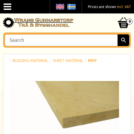
Prices are shown
incl. VAT
BUILDING MATERIAL
SHEET MATERIAL
MDF