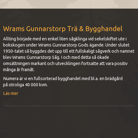
Wrams Gunnarstorp Trä & Bygghandel
Allting började med en enkel liten sågklinga vid sekelskiftet ute i
bokskogen under Wrams Gunnarstorp Gods ägande. Under slutet
1950-talet så byggdes det upp till ett fullskaligt sågverk och namnet
blev Wrams Gunnarstorp Såg. I och med detta så ökade
omsättningen markant och utvecklingen fortsatte att vara positiv
många år framåt.
Numera är vi en fullsorterad bygghandel med bl.a. en brädgård
på otroliga 40 000 kvm.
Läs mer