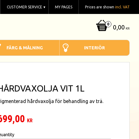
CUSTOMER SERVICE
MY PAGES
Prices are shown
incl. VAT
0,00
KR
FÄRG & MÅLNING
INTERIÖR
HÅRDVAXOLJA VIT 1L
igmenterad hårdvaxolja för behandling av trä.
699,00
KR
uantity