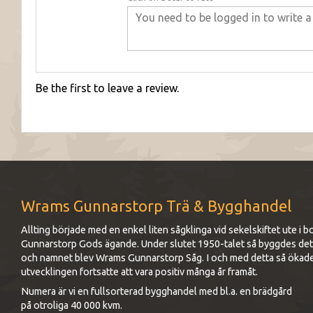
Be the first to leave a review.
Wrams Gunnarstorp Trä & Bygghandel
Allting började med en enkel liten sågklinga vid sekelskiftet ute 
Gunnarstorp Gods ägande. Under slutet 1950-talet så byggdes det up
och namnet blev Wrams Gunnarstorp Såg. I och med detta så ökad
utvecklingen fortsatte att vara positiv många år framåt.
Numera är vi en fullsorterad bygghandel med bl.a. en brädgård
på otroliga 40 000 kvm.