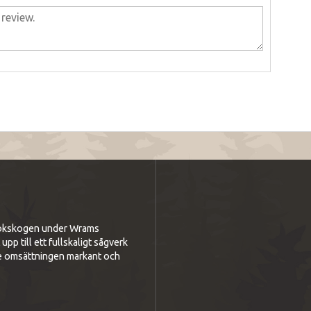
i bokskogen under Wrams
p till ett fullskaligt sågverk
e omsättningen markant och