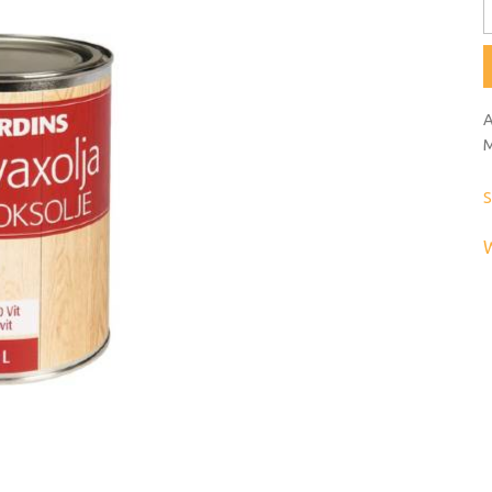
A
M
S
W