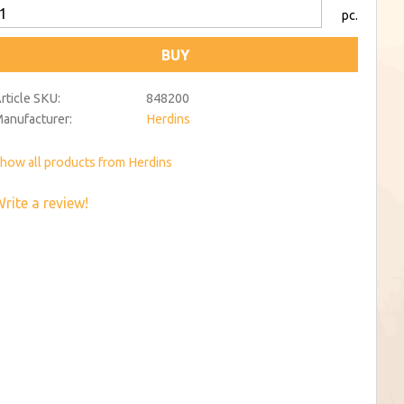
pc.
BUY
rticle SKU
848200
anufacturer
Herdins
how all products from Herdins
rite a review!