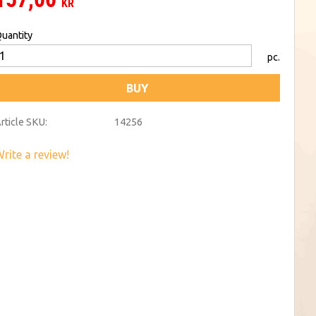
KR
uantity
pc.
BUY
rticle SKU
14256
rite a review!