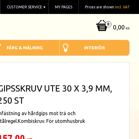
CUSTOMER SERVICE
MY PAGES
Prices are shown
incl. VAT
0,00
KR
FÄRG & MÅLNING
INTERIÖR
GIPSSKRUV UTE 30 X 3,9 MM,
250 ST
nfästning av hårdgips mot trä och
tålregel.Kombiskruv. För utomhusbruk
157,00