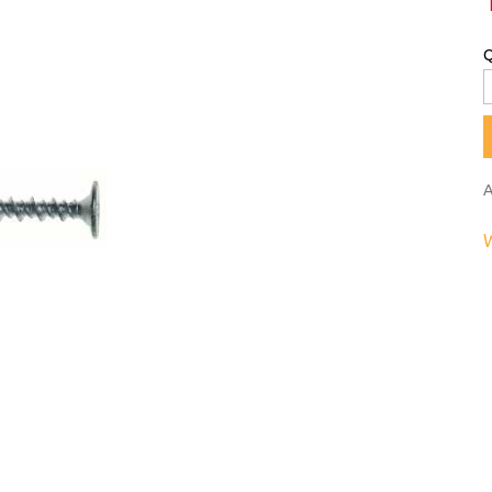
Q
A
W