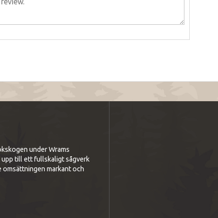
i bokskogen under Wrams
p till ett fullskaligt sågverk
e omsättningen markant och