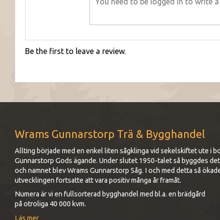
Be the first to leave a review.
Wrams Gunnarstorp Trä & Bygghandel
Allting började med en enkel liten sågklinga vid sekelskiftet ute 
Gunnarstorp Gods ägande. Under slutet 1950-talet så byggdes det up
och namnet blev Wrams Gunnarstorp Såg. I och med detta så ökad
utvecklingen fortsatte att vara positiv många år framåt.
Numera är vi en fullsorterad bygghandel med bl.a. en brädgård
på otroliga 40 000 kvm.
Läs mer