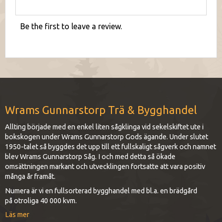
Be the first to leave a review.
Wrams Gunnarstorp Trä & Bygghandel
Allting började med en enkel liten sågklinga vid sekelskiftet ute i
bokskogen under Wrams Gunnarstorp Gods ägande. Under slutet
1950-talet så byggdes det upp till ett fullskaligt sågverk och namnet
blev Wrams Gunnarstorp Såg. I och med detta så ökade
omsättningen markant och utvecklingen fortsatte att vara positiv
många år framåt.
Numera är vi en fullsorterad bygghandel med bl.a. en brädgård
på otroliga 40 000 kvm.
Läs mer