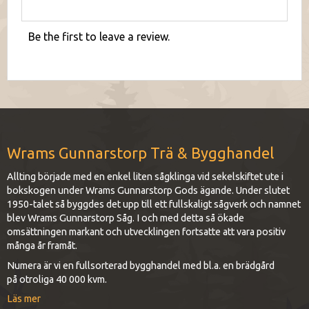
Be the first to leave a review.
Wrams Gunnarstorp Trä & Bygghandel
Allting började med en enkel liten sågklinga vid sekelskiftet ute i
bokskogen under Wrams Gunnarstorp Gods ägande. Under slutet
1950-talet så byggdes det upp till ett fullskaligt sågverk och namnet
blev Wrams Gunnarstorp Såg. I och med detta så ökade
omsättningen markant och utvecklingen fortsatte att vara positiv
många år framåt.
Numera är vi en fullsorterad bygghandel med bl.a. en brädgård
på otroliga 40 000 kvm.
Läs mer