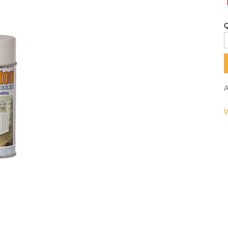
Q
A
W