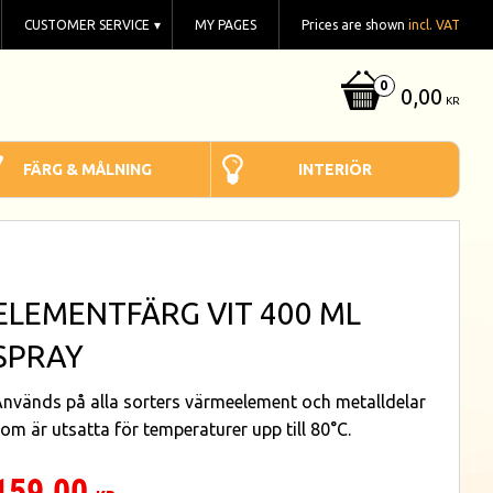
CUSTOMER SERVICE
MY PAGES
Prices are shown
incl. VAT
0,00
KR
FÄRG & MÅLNING
INTERIÖR
ELEMENTFÄRG VIT 400 ML
SPRAY
nvänds på alla sorters värmeelement och metalldelar
om är utsatta för temperaturer upp till 80°C.
159,00