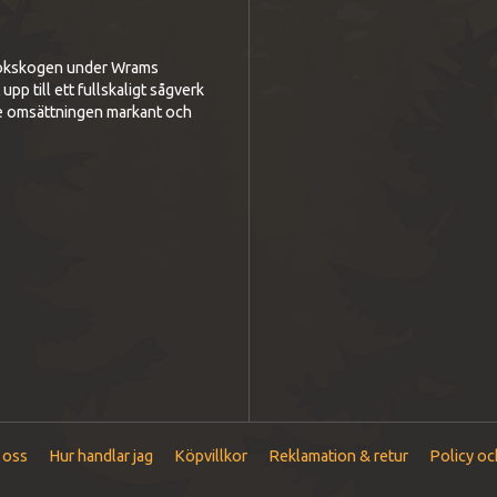
i bokskogen under Wrams
p till ett fullskaligt sågverk
e omsättningen markant och
 oss
Hur handlar jag
Köpvillkor
Reklamation & retur
Policy oc