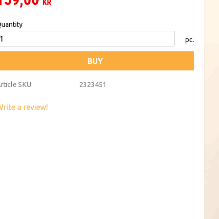
KR
uantity
pc.
BUY
rticle SKU
2323451
rite a review!