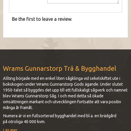
Be the first to leave a review.
Wrams Gunnarstorp Trä & Bygghandel
Allting började med en enkel liten sågklinga vid sekelskiftet ute i
bokskogen under Wrams Gunnarstorp Gods ägande. Under slutet
1950-talet så byggdes det upp till ett fullskaligt sågverk och namnet
blev Wrams Gunnarstorp Såg. I och med detta så ökade
omsättningen markant och utvecklingen fortsatte att vara positiv
många år framåt.
Numera är vi en fullsorterad bygghandel med bl.a. en brädgård
på otroliga 40 000 kvm.
Läs mer