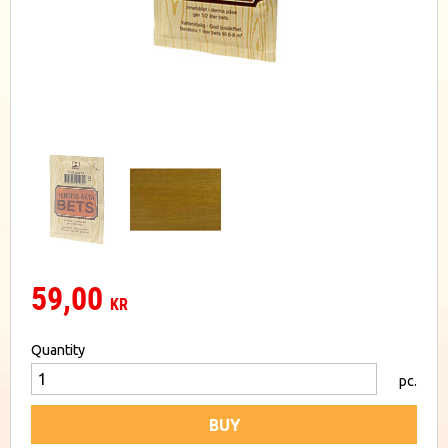
59,00
KR
Quantity
pc.
BUY