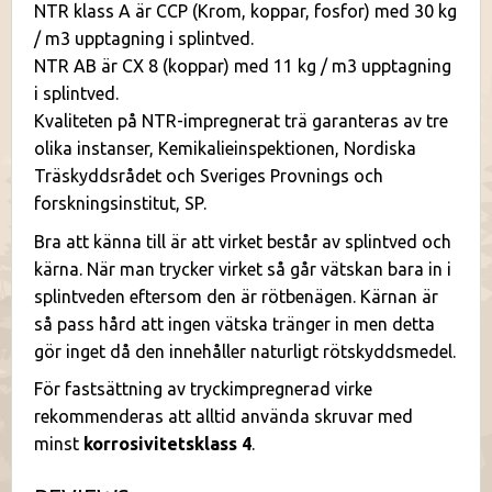
NTR klass A är CCP (Krom, koppar, fosfor) med 30 kg
/ m3 upptagning i splintved.
NTR AB är CX 8 (koppar) med 11 kg / m3 upptagning
i splintved.
Kvaliteten på NTR-impregnerat trä garanteras av tre
olika instanser, Kemikalieinspektionen, Nordiska
Träskyddsrådet och Sveriges Provnings och
forskningsinstitut, SP.
Bra att känna till är att virket består av splintved och
kärna. När man trycker virket så går vätskan bara in i
splintveden eftersom den är rötbenägen. Kärnan är
så pass hård att ingen vätska tränger in men detta
gör inget då den innehåller naturligt rötskyddsmedel.
För fastsättning av tryckimpregnerad virke
rekommenderas att alltid använda skruvar med
minst
korrosivitetsklass 4
.