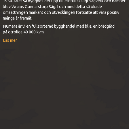
1950-talet så byggdes det upp till ett fullskaligt sågverk och namnet
blev Wrams Gunnarstorp Såg. I och med detta så ökade
omsättningen markant och utvecklingen fortsatte att vara positiv
många år framåt.
Numera är vi en fullsorterad bygghandel med bl.a. en brädgård
på otroliga 40 000 kvm.
Läs mer