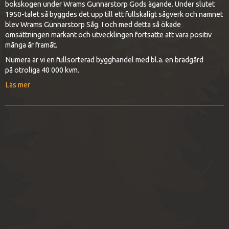
bokskogen under Wrams Gunnarstorp Gods ägande. Under slutet
1950-talet så byggdes det upp till ett fullskaligt sågverk och namnet
blev Wrams Gunnarstorp Såg. I och med detta så ökade
omsättningen markant och utvecklingen fortsatte att vara positiv
många år framåt.
Numera är vi en fullsorterad bygghandel med bl.a. en brädgård
på otroliga 40 000 kvm.
Läs mer