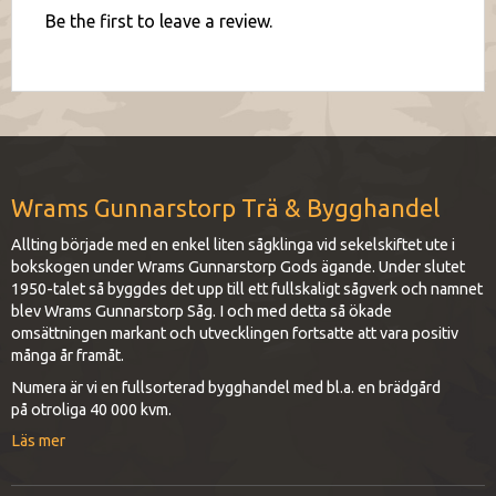
Be the first to leave a review.
Wrams Gunnarstorp Trä & Bygghandel
Allting började med en enkel liten sågklinga vid sekelskiftet ute i
bokskogen under Wrams Gunnarstorp Gods ägande. Under slutet
1950-talet så byggdes det upp till ett fullskaligt sågverk och namnet
blev Wrams Gunnarstorp Såg. I och med detta så ökade
omsättningen markant och utvecklingen fortsatte att vara positiv
många år framåt.
Numera är vi en fullsorterad bygghandel med bl.a. en brädgård
på otroliga 40 000 kvm.
Läs mer