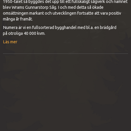
1950-talet så byggdes det upp till ett fullskaligt sågverk och namnet
blev Wrams Gunnarstorp Såg. I och med detta så ökade
omsättningen markant och utvecklingen fortsatte att vara positiv
många år framåt.
Numera är vi en fullsorterad bygghandel med bl.a. en brädgård
på otroliga 40 000 kvm.
Läs mer