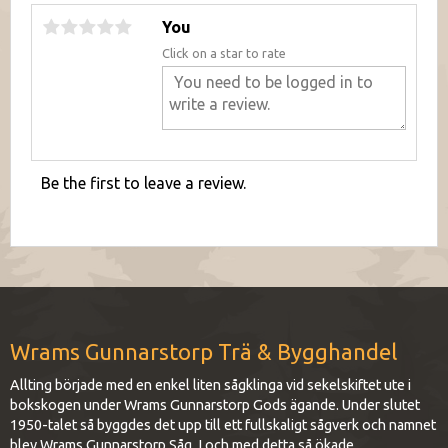
You
Click on a star to rate
Be the first to leave a review.
Wrams Gunnarstorp Trä & Bygghandel
Allting började med en enkel liten sågklinga vid sekelskiftet ute i
bokskogen under Wrams Gunnarstorp Gods ägande. Under slutet
1950-talet så byggdes det upp till ett fullskaligt sågverk och namnet
blev Wrams Gunnarstorp Såg. I och med detta så ökade