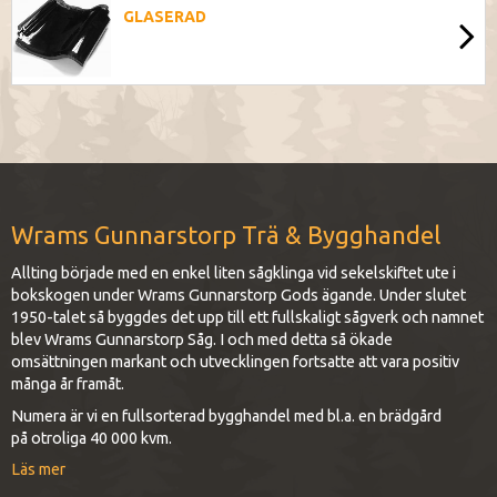
GLASERAD
Wrams Gunnarstorp Trä & Bygghandel
Allting började med en enkel liten sågklinga vid sekelskiftet ute i
bokskogen under Wrams Gunnarstorp Gods ägande. Under slutet
1950-talet så byggdes det upp till ett fullskaligt sågverk och namnet
blev Wrams Gunnarstorp Såg. I och med detta så ökade
omsättningen markant och utvecklingen fortsatte att vara positiv
många år framåt.
Numera är vi en fullsorterad bygghandel med bl.a. en brädgård
på otroliga 40 000 kvm.
Läs mer