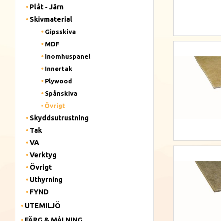
Plåt - Järn
Skivmaterial
Gipsskiva
MDF
Inomhuspanel
Innertak
Plywood
Spånskiva
Övrigt
Skyddsutrustning
Tak
VA
Verktyg
Övrigt
Uthyrning
FYND
UTEMILJÖ
FÄRG & MÅLNING