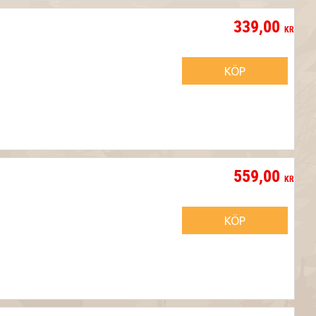
339,00
KR
KÖP
559,00
KR
KÖP