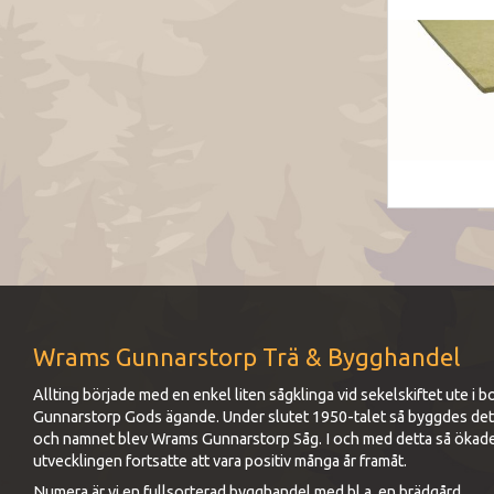
Wrams Gunnarstorp Trä & Bygghandel
Allting började med en enkel liten sågklinga vid sekelskiftet ute 
Gunnarstorp Gods ägande. Under slutet 1950-talet så byggdes det up
och namnet blev Wrams Gunnarstorp Såg. I och med detta så ökad
utvecklingen fortsatte att vara positiv många år framåt.
Numera är vi en fullsorterad bygghandel med bl.a. en brädgård