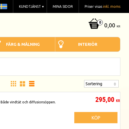
KUNDTJÄNST
MINA SIDOR
Priser visas
inkl. moms
0,00
KR
FÄRG & MÅLNING
INTERIÖR
295,00
KR
. Både vindtät och diffusionsöppen.
KÖP