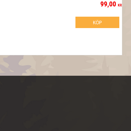
99,00
KR
KÖP