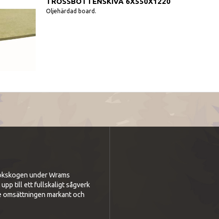
TROSSBOTTENSKIVA 6X550X1220
Oljehärdad board.
i bokskogen under Wrams
p till ett fullskaligt sågverk
e omsättningen markant och