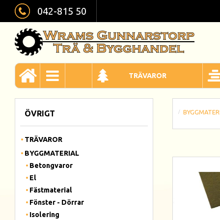
042-815 50
TRÄVAROR
BYGGMATER
ÖVRIGT
TRÄVAROR
BYGGMATERIAL
Betongvaror
El
Fästmaterial
Fönster - Dörrar
Isolering