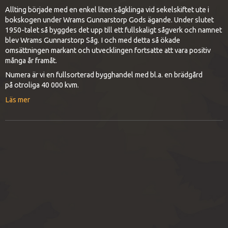
Allting började med en enkel liten sågklinga vid sekelskiftet ute i
bokskogen under Wrams Gunnarstorp Gods ägande. Under slutet
1950-talet så byggdes det upp till ett fullskaligt sågverk och namnet
blev Wrams Gunnarstorp Såg. I och med detta så ökade
omsättningen markant och utvecklingen fortsatte att vara positiv
många år framåt.
Numera är vi en fullsorterad bygghandel med bl.a. en brädgård
på otroliga 40 000 kvm.
Läs mer