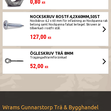
0,80
KR
NOCKSKRUV ROSTF.4,2X60MM,50ST
Nockskruv 4,2 x 60 mm för infästning av Nockpanna rak
betong samt Nockpanna falsat lertegel. Skruven är
tillverkad i rostfri stål.
127,00
KR
ÖGLESKRUV TRÄ 8MM
TrägängadVarmförzinkad
52,00
KR
Wrams Gunnarstorp Trä & Bygghandel