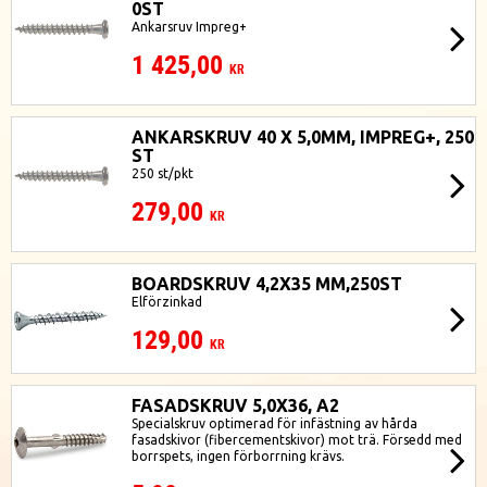
0ST
Ankarsruv Impreg+
1 425,00
KR
ANKARSKRUV 40 X 5,0MM, IMPREG+, 250
ST
250 st/pkt
279,00
KR
BOARDSKRUV 4,2X35 MM,250ST
Elförzinkad
129,00
KR
FASADSKRUV 5,0X36, A2
Specialskruv optimerad för infästning av hårda
fasadskivor (fibercementskivor) mot trä. Försedd med
borrspets, ingen förborrning krävs.