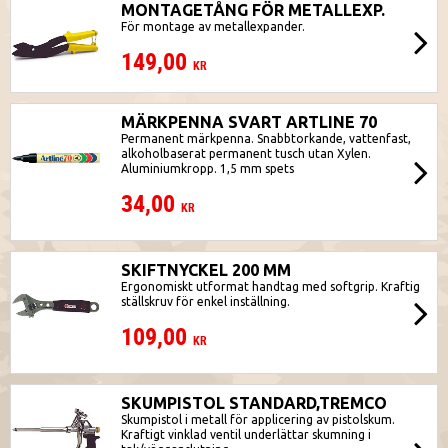
MONTAGETÅNG FÖR METALLEXP.
För montage av metallexpander.
149,00
KR
MÄRKPENNA SVART ARTLINE 70
Permanent märkpenna. Snabbtorkande, vattenfast,
alkoholbaserat permanent tusch utan Xylen.
Aluminiumkropp. 1,5 mm spets
34,00
KR
SKIFTNYCKEL 200 MM
Ergonomiskt utformat handtag med softgrip. Kraftig
ställskruv för enkel inställning.
109,00
KR
SKUMPISTOL STANDARD,TREMCO
Skumpistol i metall för applicering av pistolskum.
Kraftigt vinklad ventil underlättar skumning i