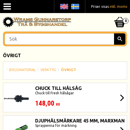
Priser visas
inkl. moms
ÖVRIGT
BYGGMATERIAL
VERKTYG
ÖVRIGT
CHUCK TILL HÅLSÅG
Chuck till Fresh hålsågar
148,00
KR
DJUPHÅLSMÄRKARE 45 MM, MARXMAN
Spraypenna för märkning