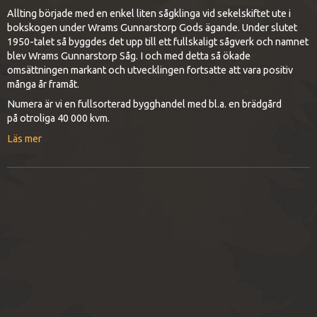
Allting började med en enkel liten sågklinga vid sekelskiftet ute i
bokskogen under Wrams Gunnarstorp Gods ägande. Under slutet
1950-talet så byggdes det upp till ett fullskaligt sågverk och namnet
blev Wrams Gunnarstorp Såg. I och med detta så ökade
omsättningen markant och utvecklingen fortsatte att vara positiv
många år framåt.
Numera är vi en fullsorterad bygghandel med bl.a. en brädgård
på otroliga 40 000 kvm.
Läs mer