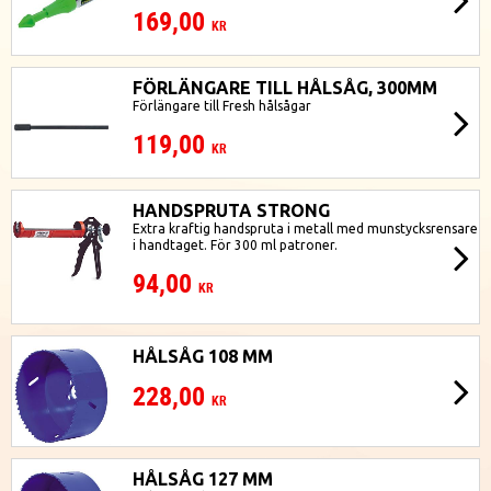
169,00
KR
FÖRLÄNGARE TILL HÅLSÅG, 300MM
Förlängare till Fresh hålsågar
119,00
KR
HANDSPRUTA STRONG
Extra kraftig handspruta i metall med munstycksrensare
i handtaget. För 300 ml patroner.
94,00
KR
HÅLSÅG 108 MM
228,00
KR
HÅLSÅG 127 MM