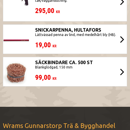
tak/vägganslutning.
295,00
KR
SNICKARPENNA, HULTAFORS
Lättvässad penna av lind, med medelhårt bly (HB).
19,00
KR
SÄCKBINDARE CA. 500 ST
Blankglödgad, 150 mm
99,00
KR
Wrams Gunnarstorp Trä & Bygghandel