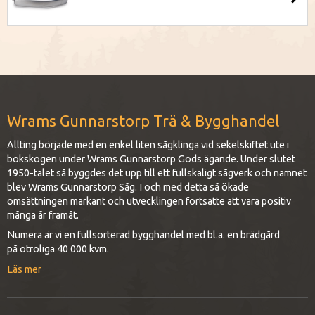
Wrams Gunnarstorp Trä & Bygghandel
Allting började med en enkel liten sågklinga vid sekelskiftet ute i
bokskogen under Wrams Gunnarstorp Gods ägande. Under slutet
1950-talet så byggdes det upp till ett fullskaligt sågverk och namnet
blev Wrams Gunnarstorp Såg. I och med detta så ökade
omsättningen markant och utvecklingen fortsatte att vara positiv
många år framåt.
Numera är vi en fullsorterad bygghandel med bl.a. en brädgård
på otroliga 40 000 kvm.
Läs mer