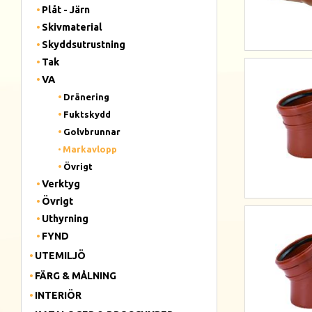
Plåt - Järn
Skivmaterial
Skyddsutrustning
Tak
VA
Dränering
Fuktskydd
Golvbrunnar
Markavlopp
Övrigt
Verktyg
Övrigt
Uthyrning
FYND
UTEMILJÖ
FÄRG & MÅLNING
INTERIÖR