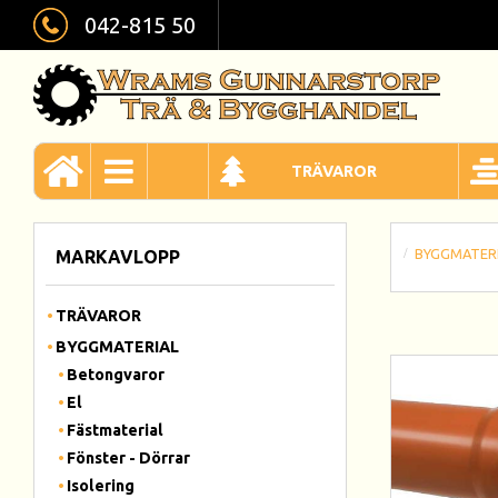
042-815 50
TRÄVAROR
BYGGMATER
MARKAVLOPP
TRÄVAROR
BYGGMATERIAL
Betongvaror
El
Fästmaterial
Fönster - Dörrar
Isolering