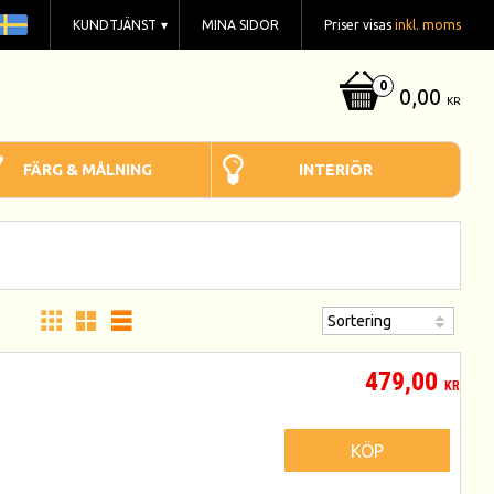
KUNDTJÄNST
MINA SIDOR
Priser visas
inkl. moms
0,00
KR
FÄRG & MÅLNING
INTERIÖR
479,00
KR
KÖP