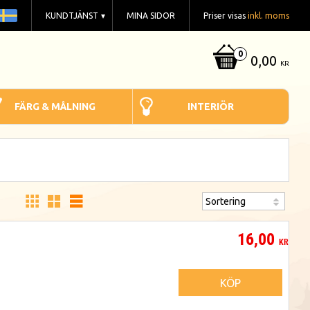
KUNDTJÄNST
MINA SIDOR
Priser visas
inkl. moms
0,00
KR
FÄRG & MÅLNING
INTERIÖR
16,00
KR
KÖP