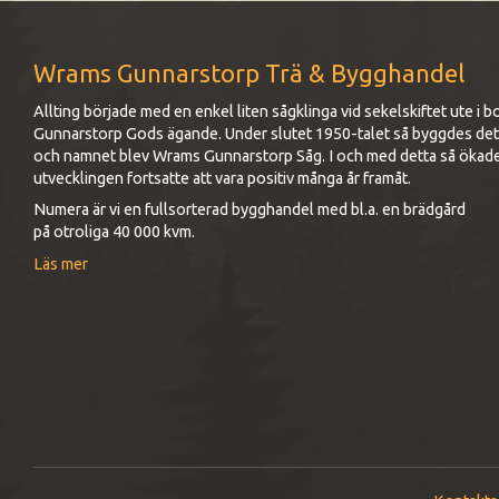
Wrams Gunnarstorp Trä & Bygghandel
Allting började med en enkel liten sågklinga vid sekelskiftet ute 
Gunnarstorp Gods ägande. Under slutet 1950-talet så byggdes det up
och namnet blev Wrams Gunnarstorp Såg. I och med detta så ökad
utvecklingen fortsatte att vara positiv många år framåt.
Numera är vi en fullsorterad bygghandel med bl.a. en brädgård
på otroliga 40 000 kvm.
Läs mer