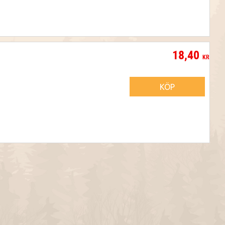
18,40
KR
KÖP