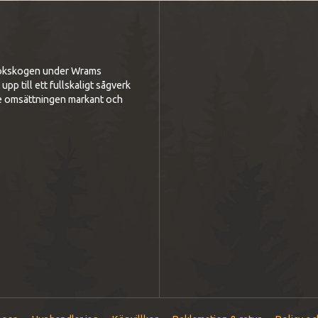
i bokskogen under Wrams
p till ett fullskaligt sågverk
e omsättningen markant och