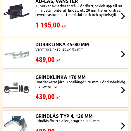
AD-LÅS, VÄNSTER
Tillverkat av lackerat stål. För dörrtjocklek upp till 80
mm. Lättmonterat. Endast ett 20 mm hål erfordras.
Levereras komplett med slutbleck och nyckelskylt.
1 195,00
KR
DÖRRKLINKA 45-80 MM
Varmförzinkad. 205x105 mm.
489,00
KR
GRINDKLINKA 170 MM
Svartlackerat järn. Totallängd 170 mm. För dubbelsidig
manövrering.
439,00
KR
GRINDLÅS TYP 4, 120 MM
Grindlås för trä eller järngrind. 120 mm.