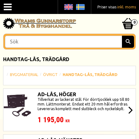
Priser visas
inkl. moms
HANDTAG-LÅS, TRÄDGÅRD
BYGGMATERIAL
ÖVRIGT
HANDTAG-LÅS, TRÄDGÅRD
AD-LÅS, HÖGER
Tillverkat av lackerat stål. För dörrtjocklek upp till 80
mm. Lättmonterat. Endast ett 20 mm hål erfordras.
Levereras komplett med slutbleck och nyckelskylt.
1 195,00
KR