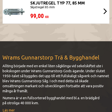
SKJUTREGEL TYP 77, 85 MM
Skjutregel 85 mm
99,00
KR
Wrams Gunnarstorp Trä & Bygghandel
Allting började med en enkel liten sågklinga vid sekelskiftet ute i
bokskogen under Wrams Gunnarstorp Gods ägande. Under slutet
1950-talet så byggdes det upp till ett fullskaligt sågverk och namnet
blev Wrams Gunnarstorp Såg. I och med detta så ökade
omsättningen markant och utvecklingen fortsatte att vara positiv
många år framåt.
Numera är vi en fullsorterad bygghandel med bl.a. en brädgård
på otroliga 40 000 kvm.
Läs mer