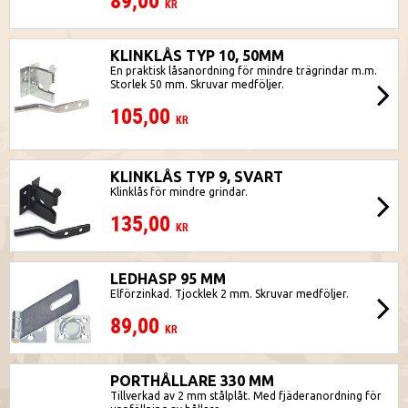
89,00
KR
KLINKLÅS TYP 10, 50MM
En praktisk låsanordning för mindre trägrindar m.m.
Storlek 50 mm. Skruvar medföljer.
105,00
KR
KLINKLÅS TYP 9, SVART
Klinklås för mindre grindar.
135,00
KR
LEDHASP 95 MM
Elförzinkad. Tjocklek 2 mm. Skruvar medföljer.
89,00
KR
PORTHÅLLARE 330 MM
Tillverkad av 2 mm stålplåt. Med fjäderanordning för