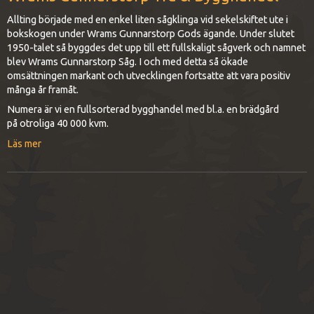
Allting började med en enkel liten sågklinga vid sekelskiftet ute i
bokskogen under Wrams Gunnarstorp Gods ägande. Under slutet
1950-talet så byggdes det upp till ett fullskaligt sågverk och namnet
blev Wrams Gunnarstorp Såg. I och med detta så ökade
omsättningen markant och utvecklingen fortsatte att vara positiv
många år framåt.
Numera är vi en fullsorterad bygghandel med bl.a. en brädgård
på otroliga 40 000 kvm.
Läs mer