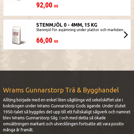
92,00
KR
STENMJÖL 0 - 4MM, 15 KG
Stenmjöl för avjämning under plattor och marksten.
66,00
KR
Wrams Gunnarstorp Trä & Bygghandel
Allting började med en enkel liten sågklinga vid sekelskiftet ute i
bokskogen under Wrams Gunnarstorp Gods ägande. Under slutet
1950-talet så byggdes det upp till ett fullskaligt sågverk och namnet
blev Wrams Gunnarstorp Såg. I och med detta så ökade
omsättningen markant och utvecklingen fortsatte att vara positiv
många år framåt.