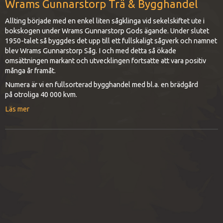
Wrams Gunnarstorp Trä & Bygghandel
Allting började med en enkel liten sågklinga vid sekelskiftet ute i
bokskogen under Wrams Gunnarstorp Gods ägande. Under slutet
1950-talet så byggdes det upp till ett fullskaligt sågverk och namnet
blev Wrams Gunnarstorp Såg. I och med detta så ökade
omsättningen markant och utvecklingen fortsatte att vara positiv
många år framåt.
Numera är vi en fullsorterad bygghandel med bl.a. en brädgård
på otroliga 40 000 kvm.
Läs mer