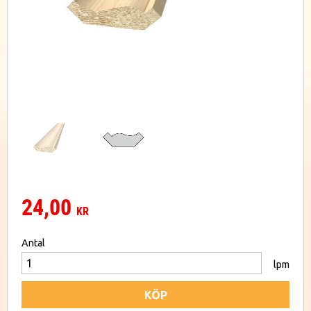
24,00
KR
Antal
lpm
KÖP