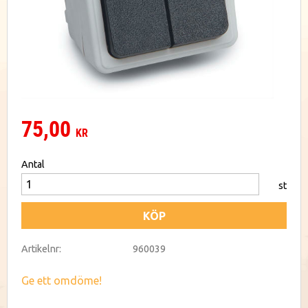
75,00
KR
Antal
st
KÖP
Artikelnr
960039
Ge ett omdöme!