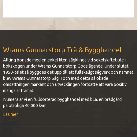
Wrams Gunnarstorp Trä & Bygghandel
Allting började med en enkel liten sågklinga vid sekelskiftet ute i
bokskogen under Wrams Gunnarstorp Gods ägande. Under slutet
1950-talet så byggdes det upp till ett fullskaligt sågverk och namnet
blev Wrams Gunnarstorp Såg. I och med detta så ökade
omsättningen markant och utvecklingen fortsatte att vara positiv
många år framåt.
Numera är vi en fullsorterad bygghandel med bl.a. en brädgård
på otroliga 40 000 kvm.
Läs mer