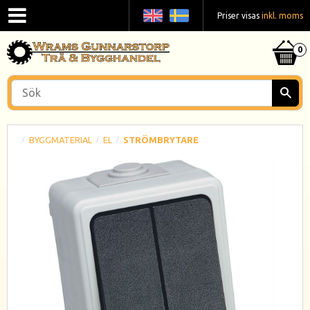
Priser visas
inkl. moms
BYGGMATERIAL
EL
STRÖMBRYTARE