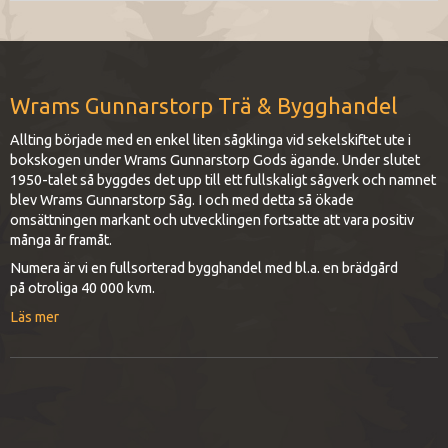
Wrams Gunnarstorp Trä & Bygghandel
Allting började med en enkel liten sågklinga vid sekelskiftet ute i
bokskogen under Wrams Gunnarstorp Gods ägande. Under slutet
1950-talet så byggdes det upp till ett fullskaligt sågverk och namnet
blev Wrams Gunnarstorp Såg. I och med detta så ökade
omsättningen markant och utvecklingen fortsatte att vara positiv
många år framåt.
Numera är vi en fullsorterad bygghandel med bl.a. en brädgård
på otroliga 40 000 kvm.
Läs mer