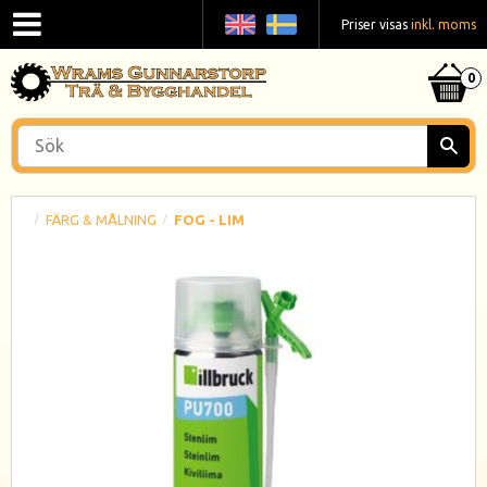
Priser visas
inkl. moms
FÄRG & MÅLNING
FOG - LIM