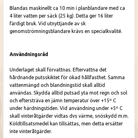
Blandas maskinellt ca 10 min i planblandare med ca
4 liter vatten per säck (25 kg). Detta ger 16 liter
färdigt bruk. Vid utnyttjande av sk
genomströmningsblandare krävs en specialkvalité.
Användningsråd
Underlaget skall förvattnas. Eftervattna det
hårdnande putsskiktet för ökad hållfasthet. Samma
vattenmängd och blandningstid skall alltid
användas. Skydda alltid putsad yta mot regn och sol
och eftersträva en jämn temperatur över +15º C
under härdningstiden. Vid användning under +5º C
skall vinteråtgärder vidtas dvs värme, snöskydd m.m.
Köldtillsatsmedel kan tillsättas, men detta ersätter
inte vinteråtgärder.