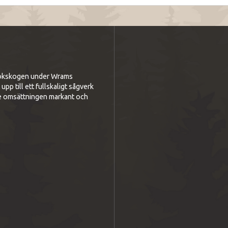
i bokskogen under Wrams
p till ett fullskaligt sågverk
e omsättningen markant och