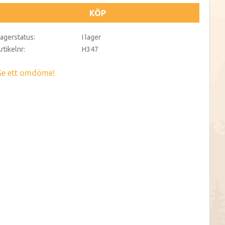
KÖP
agerstatus
I lager
rtikelnr
H347
Ge ett omdöme!