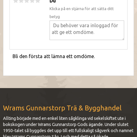
Du
Klicka på en stjärna för att sätta ditt
betyg
Bli den första att lämna ett omdöme.
Wrams Gunnarstorp Trä & Bygghandel
Allting började med en enkel liten sågklinga vid sekelskiftet ute i
bokskogen under Wrams Gunnarstorp Gods ägande. Under slutet
1950-talet så byggdes det upp till ett fullskaligt sågverk och namnet
blev Wrams Gunnarstorp Såg. I och med detta så ökade