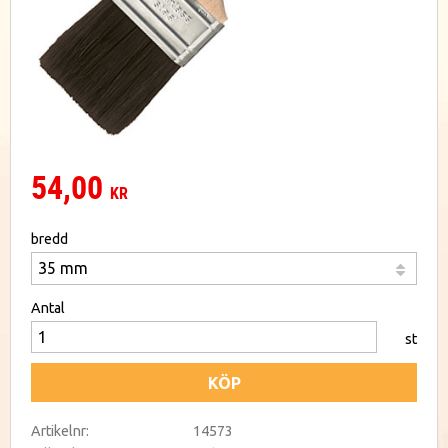
54,00
KR
bredd
Antal
st
KÖP
Artikelnr
14573