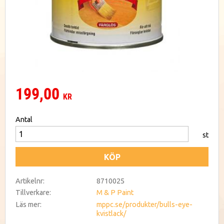
199,00
KR
Antal
st
KÖP
Artikelnr
8710025
Tillverkare
M & P Paint
Läs mer
mppc.se/produkter/bulls-eye-
kvistlack/