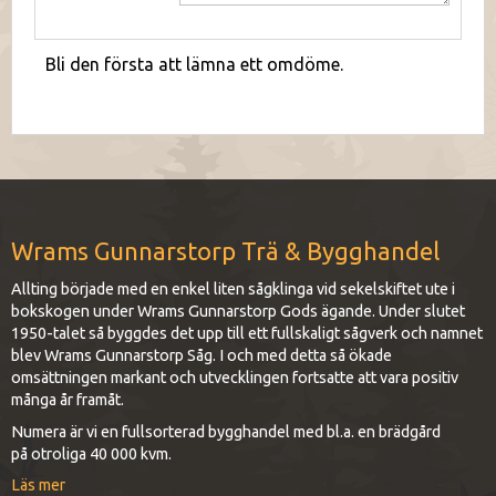
Bli den första att lämna ett omdöme.
Wrams Gunnarstorp Trä & Bygghandel
Allting började med en enkel liten sågklinga vid sekelskiftet ute i
bokskogen under Wrams Gunnarstorp Gods ägande. Under slutet
1950-talet så byggdes det upp till ett fullskaligt sågverk och namnet
blev Wrams Gunnarstorp Såg. I och med detta så ökade
omsättningen markant och utvecklingen fortsatte att vara positiv
många år framåt.
Numera är vi en fullsorterad bygghandel med bl.a. en brädgård
på otroliga 40 000 kvm.
Läs mer