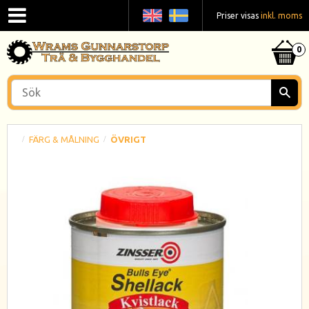
Priser visas
inkl. moms
FÄRG & MÅLNING
ÖVRIGT