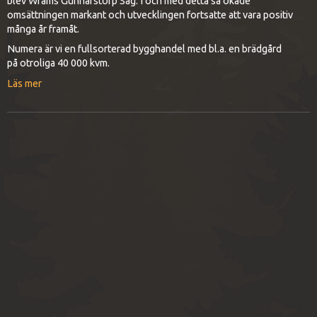
blev Wrams Gunnarstorp Såg. I och med detta så ökade
omsättningen markant och utvecklingen fortsatte att vara positiv
många år framåt.
Numera är vi en fullsorterad bygghandel med bl.a. en brädgård
på otroliga 40 000 kvm.
Läs mer