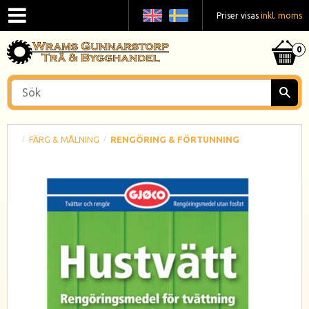
Priser visas
inkl. moms
FÄRG & MÅLNING
RENGÖRING & FÖRTUNNING