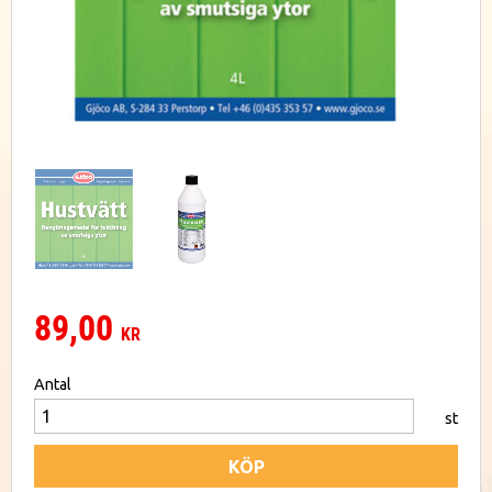
89,00
KR
Antal
st
KÖP