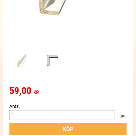
59,00
KR
Antal
lpm
KÖP