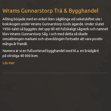
Wrams Gunnarstorp Trä & Bygghandel
Allting började med en enkel liten sågklinga vid sekelskiftet ute i
bokskogen under Wrams Gunnarstorp Gods ägande. Under slutet
1950-talet så byggdes det upp till ett fullskaligt sågverk och namnet
blev Wrams Gunnarstorp Såg. I och med detta så ökade
omsättningen markant och utvecklingen fortsatte att vara positiv
många år framåt.
Numera är vi en fullsorterad bygghandel med bl.a. en brädgård
på otroliga 40 000 kvm.
Läs mer