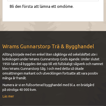
Bli den första att lämna ett omdöme.
Wrams Gunnarstorp Trä & Bygghandel
Allting började med en enkel liten sågklinga vid sekelskiftet ute i
bokskogen under Wrams Gunnarstorp Gods ägande. Under slutet
1950-talet så byggdes det upp till ett fullskaligt sågverk och namnet
blev Wrams Gunnarstorp Såg. I och med detta så ökade
omsättningen markant och utvecklingen fortsatte att vara positiv
många år framåt.
Numera är vi en fullsorterad bygghandel med bl.a. en brädgård
på otroliga 40 000 kvm.
Läs mer